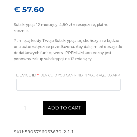
€
57.60
Subskrypcja 12 miesięcy: 4,80 zł miesięcznie, płatne
rocznie.
Pamiętaj kiedy Twoja Subskrypcja się skończy, nie będzie
ona automatycznie przedłużona. Aby dalej mieć dostęp do
dodatkowych funkcji wersji PREMIUM konieczny jest
ponowny zakup subskrypcji na 12 miesięcy.
DEVICE ID
*
DEVICE ID YOU CAN FIND IN YOUR AQUILO APP
PREMIUM
ADD TO CART
subskrypcja
12
miesięcy
quantity
SKU:
5903796033670-2-1-1