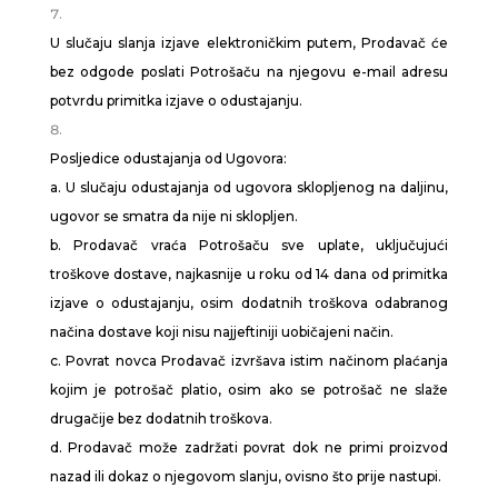
U slučaju slanja izjave elektroničkim putem, Prodavač će
bez odgode poslati Potrošaču na njegovu e-mail adresu
potvrdu primitka izjave o odustajanju.
Posljedice odustajanja od Ugovora:
a. U slučaju odustajanja od ugovora sklopljenog na daljinu,
ugovor se smatra da nije ni sklopljen.
b. Prodavač vraća Potrošaču sve uplate, uključujući
troškove dostave, najkasnije u roku od 14 dana od primitka
izjave o odustajanju, osim dodatnih troškova odabranog
načina dostave koji nisu najjeftiniji uobičajeni način.
c. Povrat novca Prodavač izvršava istim načinom plaćanja
kojim je potrošač platio, osim ako se potrošač ne slaže
drugačije bez dodatnih troškova.
d. Prodavač može zadržati povrat dok ne primi proizvod
nazad ili dokaz o njegovom slanju, ovisno što prije nastupi.