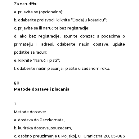
Za narudžbu:
a. prijavite se (opcionalno);
b. odaberite proizvod i kliknite “Dodaj u košaricu”;
c. prijavite se ili naručite bez registracije;
d. ako bez registracije, ispunite obrazac s podacima o
primatelju i adresi, odaberite način dostave, upišite
podatke za račun;
e. kliknite “Naruči i plati”;
f. odaberite način plaćanja i platite u zadanom roku.
§ 8
Metode dostave i plaćanja
Metode dostave:
a. dostava do Paczkomata,
b. kurirska dostava, pouzećem,
c. osobno preuzimanje u Poljskoj, ul. Graniczna 20, 05-083