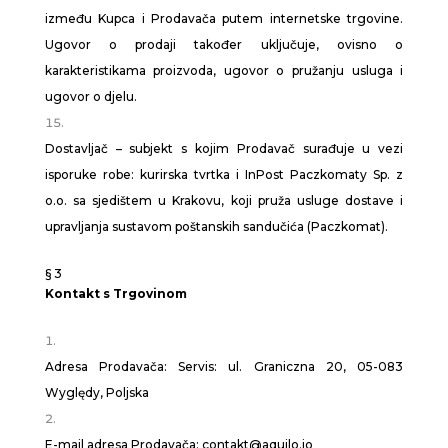
između Kupca i Prodavača putem internetske trgovine.
Ugovor o prodaji također uključuje, ovisno o
karakteristikama proizvoda, ugovor o pružanju usluga i
ugovor o djelu.
Dostavljač – subjekt s kojim Prodavač surađuje u vezi
isporuke robe: kurirska tvrtka i InPost Paczkomaty Sp. z
o.o. sa sjedištem u Krakovu, koji pruža usluge dostave i
upravljanja sustavom poštanskih sandučića (Paczkomat).
§ 3
Kontakt s Trgovinom
Adresa Prodavača: Servis: ul. Graniczna 20, 05-083
Wyględy, Poljska
E-mail adresa Prodavača: contakt@aquilo.io