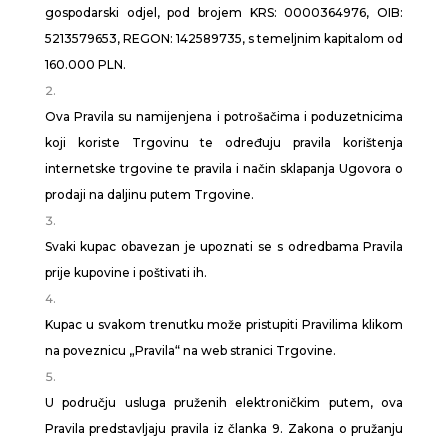
gospodarski odjel, pod brojem KRS: 0000364976, OIB:
5213579653, REGON: 142589735, s temeljnim kapitalom od
160.000 PLN.
Ova Pravila su namijenjena i potrošačima i poduzetnicima
koji koriste Trgovinu te određuju pravila korištenja
internetske trgovine te pravila i način sklapanja Ugovora o
prodaji na daljinu putem Trgovine.
Svaki kupac obavezan je upoznati se s odredbama Pravila
prije kupovine i poštivati ih.
Kupac u svakom trenutku može pristupiti Pravilima klikom
na poveznicu „Pravila“ na web stranici Trgovine.
U području usluga pruženih elektroničkim putem, ova
Pravila predstavljaju pravila iz članka 9. Zakona o pružanju