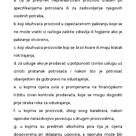
a. čiji je predmet neprefabricirani proizvod izrađen po
specifikacijama potrošača ili za zadovoljenje njegovih
osobnih potreba,
b. koji obuhvaća proizvod u zapečaćenom pakiranju koje se
ne može vratiti iz razloga zaštite zdravlja ili higijene ako je
pakiranje otvoreno,
c. koji obuhvaća proizvode koji se brzo kvare ili imaju kratak
rok trajanja,
d. za usluge ako je prodavač u potpunosti izvršio uslugu uz
izričiti pristanak potrošača i nakon što je potrošač
obaviješten da gubi pravo na odustajanje,
e. u kojima cijena ovisi o promjenama na financijskom
tržištu izvan kontrole prodavača, koje se mogu dogoditi
prije isteka roka za odustajanje,
f. u kojima se proizvodi, zbog svog karaktera, nakon
isporuke nerazdvojivo povezuju s drugim proizvodima,
g. u kojima su predmet alkoholna pića čija je cijena
dogovorena pri sklapanju ugovora, a isporuka može biti