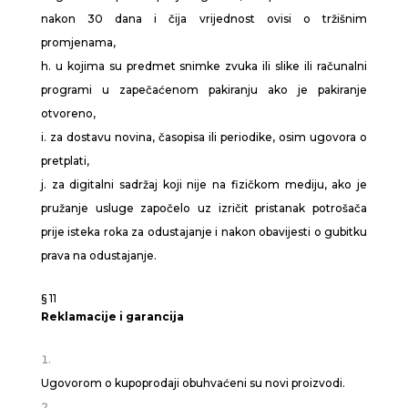
nakon 30 dana i čija vrijednost ovisi o tržišnim
promjenama,
h. u kojima su predmet snimke zvuka ili slike ili računalni
programi u zapečaćenom pakiranju ako je pakiranje
otvoreno,
i. za dostavu novina, časopisa ili periodike, osim ugovora o
pretplati,
j. za digitalni sadržaj koji nije na fizičkom mediju, ako je
pružanje usluge započelo uz izričit pristanak potrošača
prije isteka roka za odustajanje i nakon obavijesti o gubitku
prava na odustajanje.
§ 11
Reklamacije i garancija
Ugovorom o kupoprodaji obuhvaćeni su novi proizvodi.