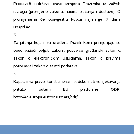
Prodavač zadržava pravo izmjena Pravilnika iz važnih
razloga (promjene zakona, načina plaćanja i dostave). O
promjenama će obavijestiti kupca najmanje 7 dana
unaprijed.
Za pitanja koja nisu uređena Pravilnikom primjenjuju se
opće važeći poljski zakoni, posebice građanski zakonik,
zakon o elektroničkim uslugama, zakon o pravima
potrošača i zakon o zaštiti podataka.
Kupac ima pravo koristiti izvan sudske načine rješavanja
pritužbi putem EU platforme ODR:
http://ec.europa.eu/consumers/odr/
.