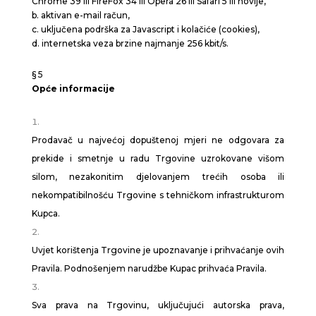
Chrome 39 ili FireFox 34 ili Opera 26 ili Safari 5 ili novije,
b. aktivan e-mail račun,
c. uključena podrška za Javascript i kolačiće (cookies),
d. internetska veza brzine najmanje 256 kbit/s.
§ 5
Opće informacije
Prodavač u najvećoj dopuštenoj mjeri ne odgovara za
prekide i smetnje u radu Trgovine uzrokovane višom
silom, nezakonitim djelovanjem trećih osoba ili
nekompatibilnošću Trgovine s tehničkom infrastrukturom
Kupca.
Uvjet korištenja Trgovine je upoznavanje i prihvaćanje ovih
Pravila. Podnošenjem narudžbe Kupac prihvaća Pravila.
Sva prava na Trgovinu, uključujući autorska prava,