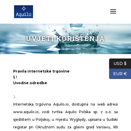
UVJETI KORIŠTENJA
USD $
Pravila internetske trgovine
EUR €
§ 1
Uvodne odredbe
Internetska trgovina Aquilo.io, dostupna na web adresi
www.aquilo.io, vodi tvrtka Aquilo Polska sp. z o.o. sa
sjedištem u Poljskoj, u mjestu Wyględy, upisana u Sudski
registar pri Okružnom sudu za glavni grad Varšavu, XIII