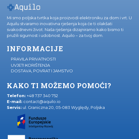
Mi smo poljska tvrtka koja proizvodi elektroniku za dom i vrt. U
Aquilu stvaramo inovativna rješenja koja će ti olakšati
svakodnevni život. Naša rješenja dizajniramo kako bismo ti
pružili sigurnost i udobnost. Aquilo – za tvoj dom.
INFORMACIJE
PRAVILA PRIVATNOSTI
UVJETI KORIŠTENJA
DOSTAVA, POVRAT I JAMSTVO
KAKO TI MOŽEMO POMOĆI?
Telefon:
+48 737 340 752
E-mail:
contact@aquilo.io
Servis:
ul. Graniczna 20, 05-083 Wyględy, Poljska