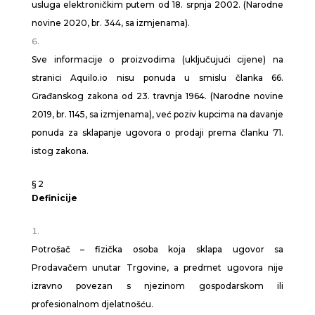
usluga elektroničkim putem od 18. srpnja 2002. (Narodne
novine 2020, br. 344, sa izmjenama).
Sve informacije o proizvodima (uključujući cijene) na
stranici Aquilo.io nisu ponuda u smislu članka 66.
Građanskog zakona od 23. travnja 1964. (Narodne novine
2019, br. 1145, sa izmjenama), već poziv kupcima na davanje
ponuda za sklapanje ugovora o prodaji prema članku 71.
istog zakona.
§ 2
Definicije
Potrošač – fizička osoba koja sklapa ugovor sa
Prodavačem unutar Trgovine, a predmet ugovora nije
izravno povezan s njezinom gospodarskom ili
profesionalnom djelatnošću.