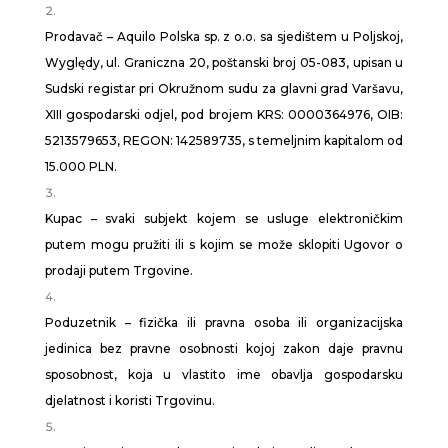
Prodavač – Aquilo Polska sp. z o.o. sa sjedištem u Poljskoj,
Wyględy, ul. Graniczna 20, poštanski broj 05-083, upisan u
Sudski registar pri Okružnom sudu za glavni grad Varšavu,
XIII gospodarski odjel, pod brojem KRS: 0000364976, OIB:
5213579653, REGON: 142589735, s temeljnim kapitalom od
15.000 PLN.
Kupac – svaki subjekt kojem se usluge elektroničkim
putem mogu pružiti ili s kojim se može sklopiti Ugovor o
prodaji putem Trgovine.
Poduzetnik – fizička ili pravna osoba ili organizacijska
jedinica bez pravne osobnosti kojoj zakon daje pravnu
sposobnost, koja u vlastito ime obavlja gospodarsku
djelatnost i koristi Trgovinu.