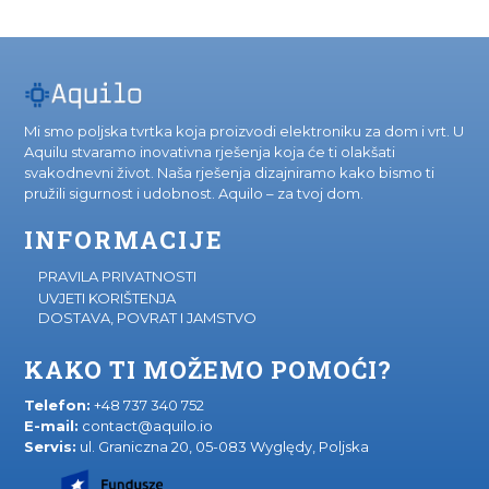
Mi smo poljska tvrtka koja proizvodi elektroniku za dom i vrt. U
Aquilu stvaramo inovativna rješenja koja će ti olakšati
svakodnevni život. Naša rješenja dizajniramo kako bismo ti
pružili sigurnost i udobnost. Aquilo – za tvoj dom.
INFORMACIJE
PRAVILA PRIVATNOSTI
UVJETI KORIŠTENJA
DOSTAVA, POVRAT I JAMSTVO
KAKO TI MOŽEMO POMOĆI?
Telefon:
+48 737 340 752
E-mail:
contact@aquilo.io
Servis:
ul. Graniczna 20, 05-083 Wyględy, Poljska