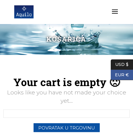
KOŠARICA
USD $
EUR €
Your cart is empty 🙁
Looks like you have not made your choice
yet...
POVRATAK U TRGOVINU