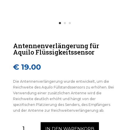
Antennenverlängerung für
Aquilo Flüssigkeitssensor
€
19.00
Die Antennenverlängerung wurde entwickelt, um die
Reichweite des Aquilo Füllstandssensors zu erhöhen. Bei
Verwendung einer zusätzlichen Antenne wird die
Reichweite deutlich erhöht und hängt von der
spezifischen Platzierung des Senders, des Empfängers
und der Antenne zur Reichweitenverlängerung ab.
Antennenverlängerung
IN DEN WARENKORB