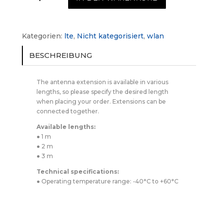
für
Aquilo
Flüssigkeitssensor
Menge
Kategorien:
lte
,
Nicht kategorisiert
,
wlan
BESCHREIBUNG
The antenna extension is available in various
lengths, so please specify the desired length
when placing your order. Extensions can be
connected together.
Available lengths:
● 1 m
● 2 m
● 3 m
Technical specifications:
● Operating temperature range: -40°C to +60°C