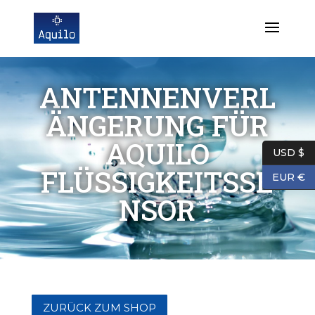
ANTENNENVERL
ÄNGERUNG FÜR
AQUILO
USD $
FLÜSSIGKEITSSE
EUR €
NSOR
ZURÜCK ZUM SHOP