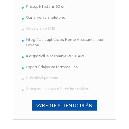
Prístup k histórii: 60 dní
Oznámenia z telefónu
Odosielanie SMS
Integrácia s aplikáciou Home Assistant alebo
Loxone
K dispozícii je rozhranie REST API
Export údajov vo formáte CSV
Prémiová podpora
Zobrazenie stavu nádrže bez reklám
VYBERTE SI TENTO PLÁN