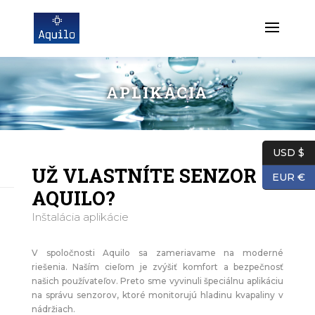
APLIKÁCIA
USD $
UŽ VLASTNÍTE SENZOR
EUR €
AQUILO?
Inštalácia aplikácie
V spoločnosti Aquilo sa zameriavame na moderné
riešenia. Naším cieľom je zvýšiť komfort a bezpečnosť
našich používateľov. Preto sme vyvinuli špeciálnu aplikáciu
na správu senzorov, ktoré monitorujú hladinu kvapaliny v
nádržiach.