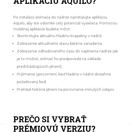
APLIKÁCIU AQUILO?
Po inštalácii snímača do nádrže nainštalujte aplikáciu
Aquilo, aby ste odomkli celý potenciál vysielača. Pomocou
mobilnej aplikácie budete môcť:
Skontrolujte aktuálnu hladinu kvapaliny v nádrži
Zobrazenie aktuálneho stavu batérie zariadenia
Zobrazenie odhadovaného času do naplnenia nádrže (ak
je to možné, snímač ho predpovedá na základe
predchádzajúcich plnení).
Prijímanie upozornení, keď hladina v nádrži dosiahne
požadovaný bod
Prehľad histórie plnení na porovnanie minulých údajov
PREČO SI VYBRAŤ
PRÉMIOVÚ VERZIU?