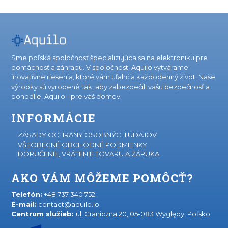
Sme poľská spoločnosť špecializujúca sa na elektroniku pre
domácnosť a záhradu. V spoločnosti Aquilo vytvárame
inovatívne riešenia, ktoré vám uľahčia každodenný život. Naše
výrobky sú vyrobené tak, aby zabezpečili vašu bezpečnosť a
pohodlie. Aquilo - pre váš domov.
INFORMÁCIE
ZÁSADY OCHRANY OSOBNÝCH ÚDAJOV
VŠEOBECNÉ OBCHODNÉ PODMIENKY
DORUČENIE, VRÁTENIE TOVARU A ZÁRUKA
AKO VÁM MÔŽEME POMÔCŤ?
Telefón:
+48 737 340 752
E-mail:
contact@aquilo.io
Centrum služieb:
ul. Graniczna 20, 05-083 Wyględy, Poľsko