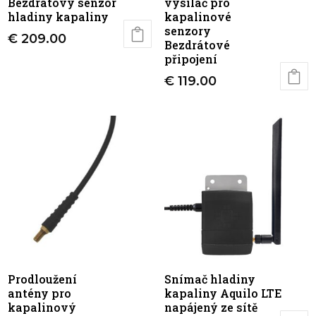
Bezdrátový senzor
vysílač pro
hladiny kapaliny
kapalinové
senzory
€
209.00
Bezdrátové
připojení
€
119.00
Prodloužení
Snímač hladiny
antény pro
kapaliny Aquilo LTE
kapalinový
napájený ze sítě