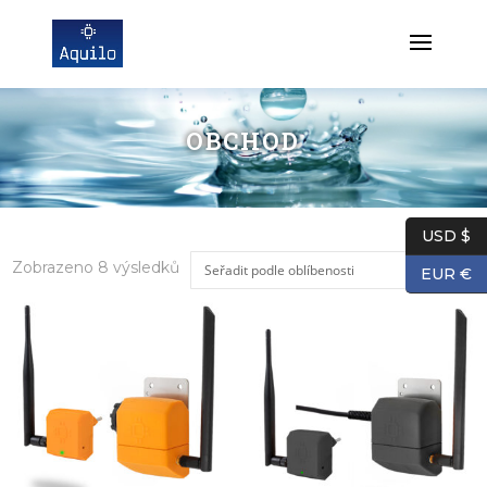
OBCHOD
USD $
Sorted
Zobrazeno 8 výsledků
EUR €
by
popularity